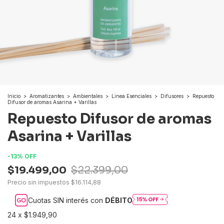
Inicio
>
Aromatizantes
>
Ambientales
>
Linea Esenciales
>
Difusores
>
Repuesto
Difusor de aromas Asarina + Varillas
Repuesto Difusor de aromas
Asarina + Varillas
-
13
%
OFF
$19.499,00
$22.399,00
Precio sin impuestos
$16.114,88
Cuotas SIN interés con
DÉBITO
24
x
$1.949,90