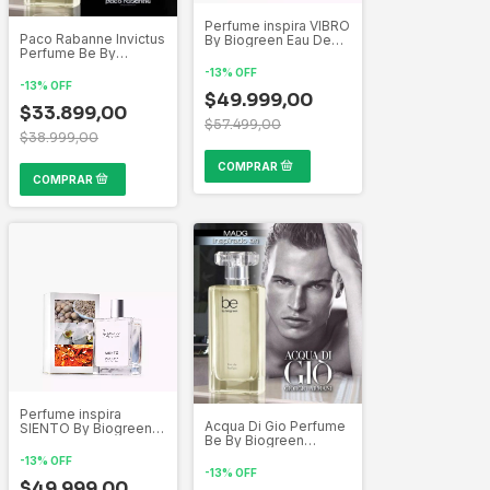
Perfume inspira VIBRO
Paco Rabanne Invictus
By Biogreen Eau De
Perfume Be By
Parfum x 100 ml
Biogreen Inspirado
-
13
%
OFF
por las mas bellas
-
13
%
OFF
creaciones de la
$49.999,00
perfumería Mundial
$33.899,00
$57.499,00
$38.999,00
Perfume inspira
Acqua Di Gio Perfume
SIENTO By Biogreen
Be By Biogreen
Eau De Parfum x 100
Inspirado por las mas
ml
-
13
%
OFF
bellas creaciones de
-
13
%
OFF
la perfumería Mundial
$49.999,00