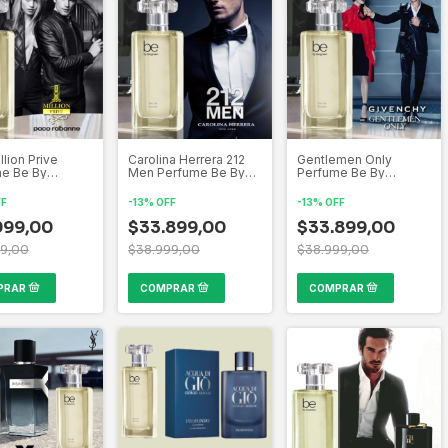
lion Prive
Carolina Herrera 212
Gentlemen Only
e Be By
Men Perfume Be By
Perfume Be By
en Inspirado
Biogreen Inspirado
Biogreen Inspirado
s mas bellas
por las mas bellas
por las mas bellas
FF
-
13
%
OFF
-
13
%
OFF
ones de la
creaciones de la
creaciones de la
ería Mundial
999,00
perfumería Mundial
$33.899,00
perfumería Mundial
$33.899,00
99,00
$38.999,00
$38.999,00