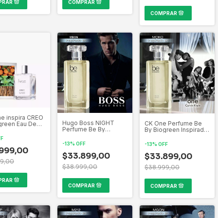
e inspira CREO
Hugo Boss NIGHT
CK One Perfume Be
green Eau De
Perfume Be By
By Biogreen Inspirado
 x 100 ml -
Biogreen Inspirado
por las mas bellas
FF
por las mas bellas
creaciones de la
-
13
%
OFF
-
13
%
OFF
creaciones de la
perfumería Mundial
999,00
perfumería Mundial
$33.899,00
(copia)
$33.899,00
99,00
$38.999,00
$38.999,00