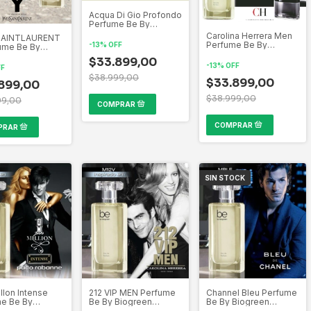
Acqua Di Gio Profondo
Perfume Be By
Biogreen Inspirado
Carolina Herrera Men
SAINTLAURENT
por las mas bellas
Perfume Be By
-
13
%
OFF
ume Be By
creaciones de la
Biogreen Inspirado
en Inspirado
perfumería Mundial
$33.899,00
por las mas bellas
s mas bellas
-
13
%
OFF
FF
creaciones de la
ones de la
$38.999,00
perfumería Mundial
$33.899,00
ería Mundial
899,00
$38.999,00
99,00
SIN STOCK
llon Intense
212 VIP MEN Perfume
Channel Bleu Perfume
e Be By
Be By Biogreen
Be By Biogreen
en Inspirado
Inspirado por las mas
Inspirado por las mas