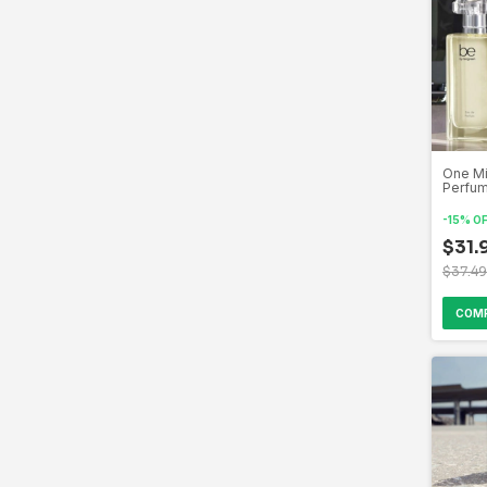
One Mil
Perfum
Biogre
por la
-
15
%
O
creaci
perfum
$31.
$37.4