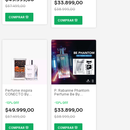
$33.899,00
$57.499,00
$38.999,00
Perfume inspira
P. Rabanne Phantom
CONECTO By
Perfume Be By
Biogreen Eau De
Biogreen Inspirado
Parfum x 100 ml
por las mas bellas
-
13
%
OFF
-
13
%
OFF
creaciones de la
$49.999,00
perfumería Mundial
$33.899,00
$57.499,00
$38.999,00