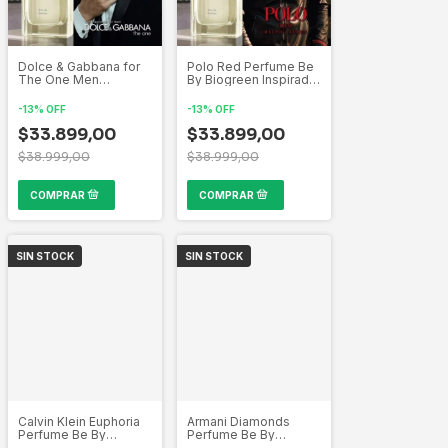
Dolce & Gabbana for
Polo Red Perfume Be
The One Men
By Biogreen Inspirado
Perfume Be By
por las mas bellas
Biogreen Inspirado
creaciones de la
-
13
%
OFF
-
13
%
OFF
por las mas bellas
perfumería Mundial
creaciones de la
$33.899,00
$33.899,00
perfumería Mundial
$38.999,00
$38.999,00
SIN STOCK
SIN STOCK
Calvin Klein Euphoria
Armani Diamonds
Perfume Be By
Perfume Be By
Biogreen Inspirado
Biogreen Inspirado