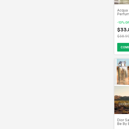
Acqua 
Perfum
Biogre
por la
-
13
%
O
creaci
perfum
$33.
$38.9
Dior S
Be By 
Inspir