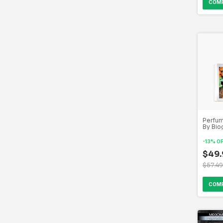
Perfum
By Bio
Parfum
-
13
%
O
$49.
$57.4