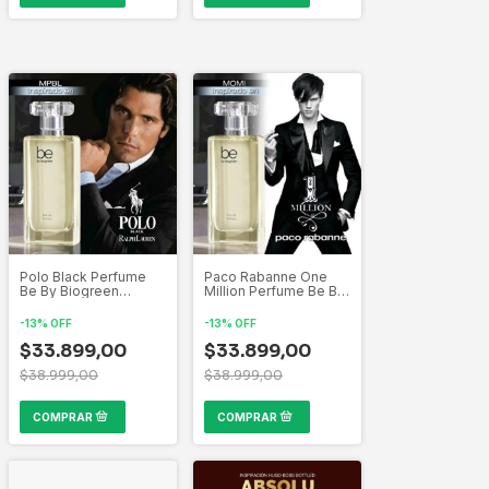
Polo Black Perfume
Paco Rabanne One
Be By Biogreen
Million Perfume Be By
Inspirado por las mas
Biogreen Inspirado
bellas creaciones de
por las mas bellas
-
13
%
OFF
-
13
%
OFF
la perfumería Mundial
creaciones de la
$33.899,00
perfumería Mundial
$33.899,00
$38.999,00
$38.999,00