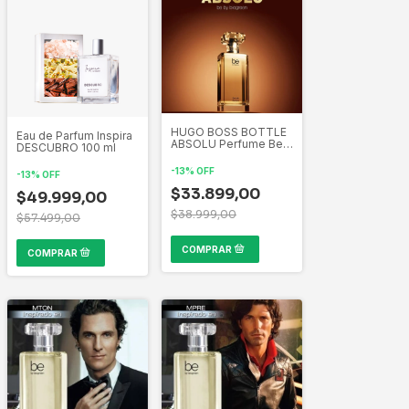
HUGO BOSS BOTTLE
Eau de Parfum Inspira
ABSOLU Perfume Be
DESCUBRO 100 ml
By Biogreen Inspirado
por las mas bellas
-
13
%
OFF
-
13
%
OFF
creaciones de la
perfumería Mundial
$33.899,00
$49.999,00
$38.999,00
$57.499,00