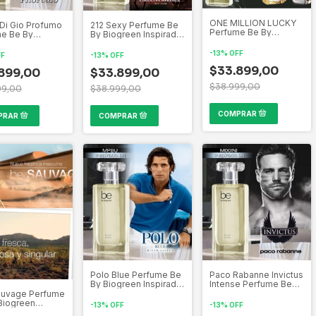
ONE MILLION LUCKY
Di Gio Profumo
212 Sexy Perfume Be
Perfume Be By
e Be By
By Biogreen Inspirado
Biogreen Inspirado
en Inspirado
por las mas bellas
por las mas bellas
s mas bellas
creaciones de la
-
13
%
OFF
FF
-
13
%
OFF
creaciones de la
ones de la
perfumería Mundial
perfumería Mundial
$33.899,00
ería Mundial
899,00
$33.899,00
$38.999,00
99,00
$38.999,00
Polo Blue Perfume Be
Paco Rabanne Invictus
By Biogreen Inspirado
Intense Perfume Be
por las mas bellas
By Biogreen Inspirado
auvage Perfume
creaciones de la
por las mas bellas
Biogreen
-
13
%
OFF
-
13
%
OFF
perfumería Mundial
creaciones de la
ado por las mas