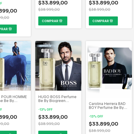
$33.899,00
perfumería Mundial
$33.899,00
 creaciones de
FF
fumería Mundial
$38.999,00
$38.999,00
899,00
99,00
 POUR HOMME
HUGO BOSS Perfume
e Be By
Be By Biogreen
Carolina Herrera BAD
en Inspirado
Inspirado por las mas
BOY Perfume Be By
s mas bellas
bellas creaciones de
FF
-
13
%
OFF
Biogreen Inspirado
ones de la
la perfumería Mundial
por las mas bellas
ería Mundial
899,00
$33.899,00
-
13
%
OFF
creaciones de la
perfumería Mundial
$33.899,00
99,00
$38.999,00
$38.999,00