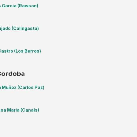
 Garcia (Rawson)
ujado (Calingasta)
astro (Los Berros)
Cordoba
 Muñoz (Carlos Paz)
Ana Maria (Canals)