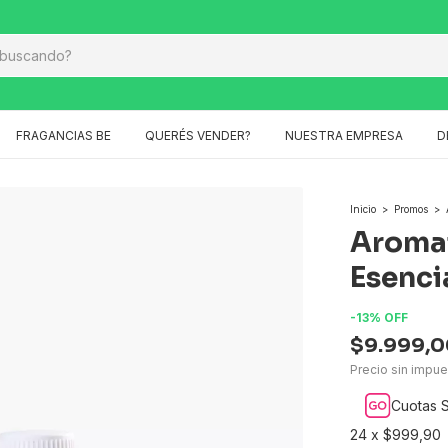
FRAGANCIAS BE
QUERÉS VENDER?
NUESTRA EMPRESA
D
Inicio
>
Promos
>
Aromat
Esenci
-
13
%
OFF
$9.999,0
Precio sin impu
Cuotas S
24
x
$999,90