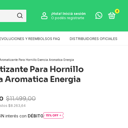
0
¡Hola!
Iniciá sesión
O podés registrarte
EVOLUCIONES Y REEMBOLSOS FAQ
DISTRIBUIDORES OFICIALES
Aromatizante Para Hornillo Esencia Aromatica Energia
izante Para Hornillo
a Aromatica Energia
0
$11.499,00
estos
$8.263,64
IN interés con
DÉBITO