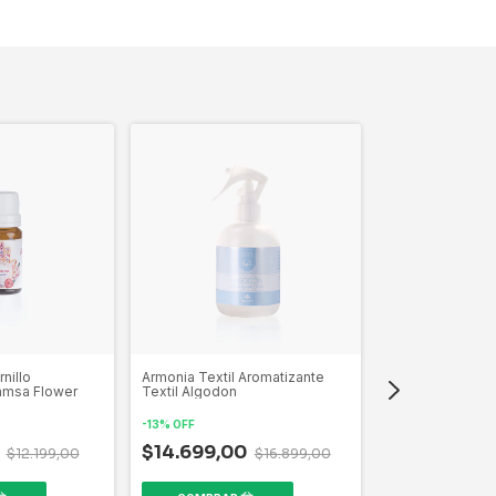
nillo
Armonia Textil Aromatizante
Aguas para Ropa
amsa Flower
Textil Algodon
Textil Repuesto
Frescura Matinal
-
13
%
OFF
$11.799,00
0
$14.699,00
$12.199,00
$16.899,00