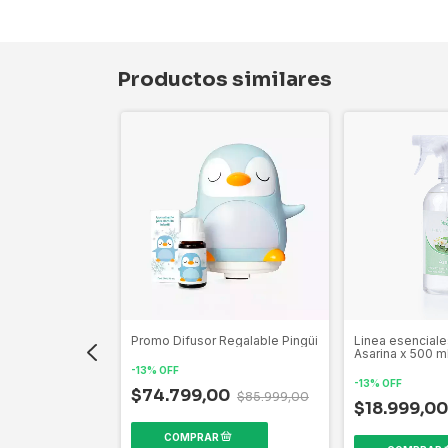
Productos similares
ara Superficies
Promo Difusor Regalable Pingüi
Linea esenciale
Asarina x 500 ml
-
13
%
OFF
-
13
%
OFF
$74.799,00
$85.999,00
$18.999,0
$11.799,00