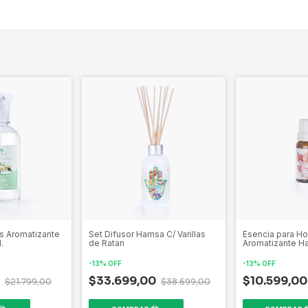
s Aromatizante
Set Difusor Hamsa C/ Varillas
Esencia para Hor
.
de Ratan
Aromatizante H
-
13
%
OFF
-
13
%
OFF
0
$33.699,00
$10.599,0
$21.799,00
$38.699,00